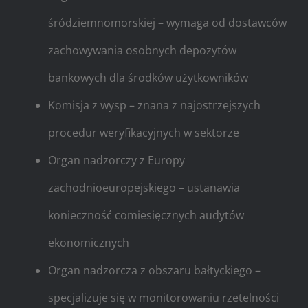
śródziemnomorskiej – wymaga od dostawców
zachowywania osobnych depozytów
bankowych dla środków użytkowników
Komisja z wysp – znana z najostrzejszych
procedur weryfikacyjnych w sektorze
Organ nadzorczy z Europy
zachodnioeuropejskiego – ustanawia
konieczność comiesięcznych audytów
ekonomicznych
Organ nadzorcza z obszaru bałtyckiego –
specjalizuje się w monitorowaniu rzetelności