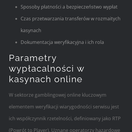
Sposoby płatności a bezpieczeństwo wypłat
Czas przetwarzania transferów w rozmaitych
kasynach
Dokumentacja weryfikacyjna i ich rola
Parametry
wypłacalności w
kasynach online
W sektorze gamblingowej online kluczowym
elementem weryfikacji wiarygodności serwisu jest
ich współczynnik rzetelności, definiowany jako RTP
(Powrót to Player). Uznane operatorzy hazardowe