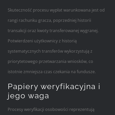
Skuteczność procesu wypłat warunkowana jest od
rangi rachunku gracza, poprzedniej historii
transakcji oraz kwoty transferowanej wygranej.
Potwierdzeni użytkownicy z historią
systematycznych transferów wykorzystują z
priorytetowego przetwarzania wniosków, co
istotnie zmniejsza czas czekania na fundusze.
Papiery weryfikacyjna i
jego waga
Procesy weryfikacji osobowości reprezentują