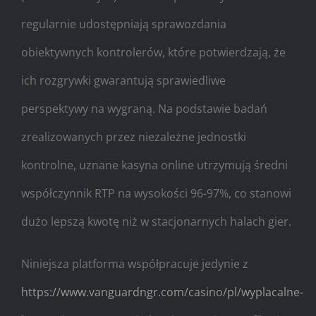
regularnie udostępniają sprawozdania
obiektywnych kontrolerów, które potwierdzają, że
ich rozgrywki gwarantują sprawiedliwe
perspektywy na wygraną. Na podstawie badań
zrealizowanych przez niezależne jednostki
kontrolne, uznane kasyna online utrzymują średni
współczynnik RTP na wysokości 96-97%, co stanowi
dużo lepszą kwotę niż w stacjonarnych halach gier.
Niniejsza platforma współpracuje jedynie z
https://www.vanguardngr.com/casino/pl/wyplacalne-