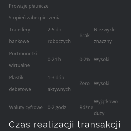
Prowizje płatnicze
Stopień zabezpieczenia
Transfery
2-5 dni
Niezwykle
Brak
bankowe
roboczych
znaczny
Portmonetki
0-24 h
0-2%
Wysoki
wirtualne
Plastiki
1-3 dób
Zero
Wysoki
debetowe
aktywnych
Wyjątkowo
Waluty cyfrowe
0-2 godz.
Różne
duży
Czas realizacji transakcji