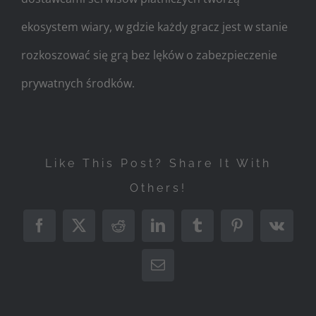
ekosystem wiary, w gdzie każdy gracz jest w stanie
rozkoszować się grą bez lęków o zabezpieczenie
prywatnych środków.
Like This Post? Share It With
Others!
Facebook
X
Reddit
LinkedIn
Tumblr
Pinterest
Vk
Email