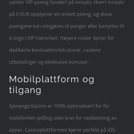
samler VIP-poeng fundert på innsats. Hvert innsats
på ti EUR opptjener ett enkelt poeng, og disse
poengene kan omgjøres til penger eller benyttes til
å stige i VIP-hierarkiet. Høyere nivåer åpner for
dedikerte kontoadministratorer, raskere
utbetalinger og eksklusive bonuser.
Mobilplattform og
tilgang
Spinanga Kasino er 100% optimalisert for for
mobilenhet spilling uten krav for nedlastning av
apper. Casinoplattformen kjører perfekt på iOS-