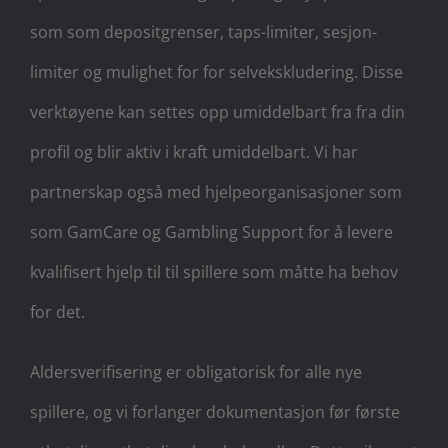
som som depositgrenser, taps-limiter, sesjon-
limiter og mulighet for for selvekskludering. Disse
verktøyene kan settes opp umiddelbart fra fra din
profil og blir aktiv i kraft umiddelbart. Vi har
partnerskap også med hjelpeorganisasjoner som
som GamCare og Gambling Support for å levere
kvalifisert hjelp til til spillere som måtte ha behov
for det.
Aldersverifisering er obligatorisk for alle nye
spillere, og vi forlanger dokumentasjon før første