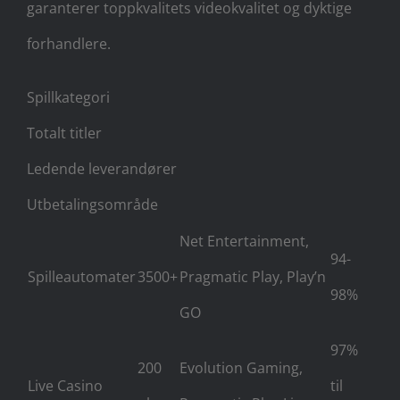
garanterer toppkvalitets videokvalitet og dyktige
forhandlere.
Spillkategori
Totalt titler
Ledende leverandører
Utbetalingsområde
Net Entertainment,
94-
Spilleautomater
3500+
Pragmatic Play, Play’n
98%
GO
97%
200
Evolution Gaming,
Live Casino
til