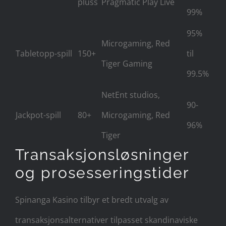
pluss
Pragmatic Play Live
99%
95%
Microgaming, Red
Tabletopp-spill
150+
til
Tiger Gaming
99.5%
NetEnt studios,
90-
Jackpot-spill
80+
Microgaming, Red
96%
Tiger
Transaksjonsløsninger
og prosesseringstider
Spinanga Kasino tilbyr et bredt utvalg av
transaksjonsalternativer tilpasset skandinaviske