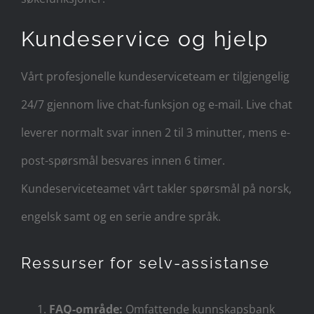
Kundeservice og hjelp
Vårt profesjonelle kundeserviceteam er tilgjengelig
24/7 gjennom live chat-funksjon og e-mail. Live chat
leverer normalt svar innen 2 til 3 minutter, mens e-
post-spørsmål besvares innen 6 timer.
Kundeserviceteamet vårt takler spørsmål på norsk,
engelsk samt og en serie andre språk.
Ressurser for selv-assistanse
FAQ-område:
Omfattende kunnskapsbank