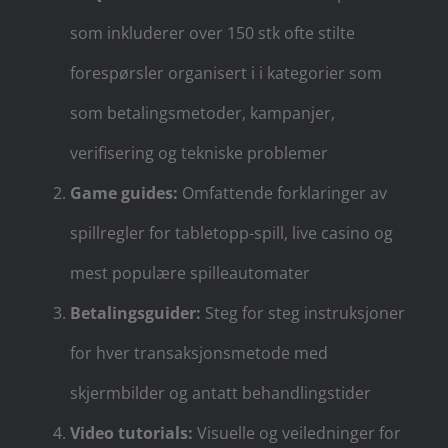
som inkluderer over 150 stk ofte stilte
forespørsler organisert i i kategorier som
som betalingsmetoder, kampanjer,
verifisering og tekniske problemer
Game guides:
Omfattende forklaringer av
spillregler for tabletopp-spill, live casino og
mest populære spilleautomater
Betalingsguider:
Steg for steg instruksjoner
for hver transaksjonsmetode med
skjermbilder og antatt behandlingstider
Video tutorials:
Visuelle og veiledninger for