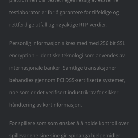
testlaboratorier for å garantere for tilfeldige og
rettferdige utfall og nøyaktige RTP-verdier.
Personlig informasjon sikres med med 256 bit SSL
encryption – identiske teknologi som anvendes av
internasjonale banker. Samtlige transaksjoner
behandles gjennom PCI DSS-sertifiserte systemer,
noe som er det verifisert industrikrav for sikker
håndtering av kortinformasjon.
For spillere som som ønsker å å holde kontroll over
spillevanene sine sine gir Spinanga hjelpemidler