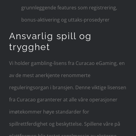
grunnleggende features som registrering,
bonus-aktivering og uttaks-prosedyrer
Ansvarlig spill og
trygghet
Vi holder gambling-lisens fra Curacao eGaming, en
av de mest anerkjente renommerte
reguleringsorgan i bransjen. Denne viktige lisensen
fra Curacao garanterer at alle våre operasjoner
imøtekommer høye standarder for
spillrettferdighet og beskyttelse. Spillene våre på
plattformen blir testet regelmessig av eksterne