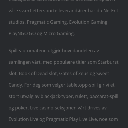
våre svært etterspurte leverandører har du NetEnt
studios, Pragmatic Gaming, Evolution Gaming,
PlayNGO GO og Micro Gaming.
Spilleautomatene utgjør hovedandelen av
samlingen vårt, med populære titler som Starburst
slot, Book of Dead slot, Gates of Zeus og Sweet
Candy. For deg som velger tabletopp-spill gir vi et
stort utvalg av blackjack-typer, rulett, baccarat-spill
og poker. Live casino-seksjonen vårt drives av
Evolution Live og Pragmatic Play Live Live, noe som