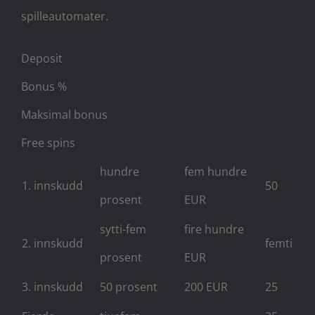
spilleautomater.
Deposit
Bonus %
Maksimal bonus
Free spins
hundre
fem hundre
1. innskudd
50
prosent
EUR
sytti-fem
fire hundre
2. innskudd
femti
prosent
EUR
3. innskudd
50 prosent
200 EUR
25