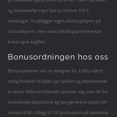
og bankoverføringer kan ta mellom 3 til 5
virkedager. Vi pålegger ingen ekstra gebyrer på
transaksjoner, men visse betalingspartnere kan
kreve egne avgifter.
Bonusordningen hos oss
Bonussystemet vårt er designet for å tilby størst
mulig fordeler til både nye spillere og eksisterende
brukere. Velkomsttilbudet spenner seg over de fire
innledende depositene og kan generere opptil tolv
hundre EUR i tillegg til 150 gratisspinn på bestemte