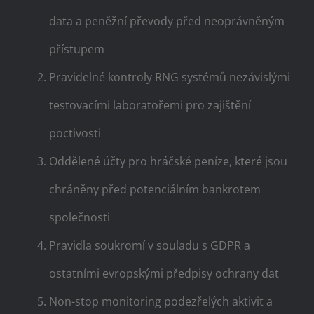
data a peněžní převody před neoprávněným
přístupem
Pravidelné kontroly RNG systémů nezávislými
testovacími laboratořemi pro zajištění
poctivosti
Oddělené účty pro hráčské peníze, které jsou
chráněny před potenciálním bankrotem
společnosti
Pravidla soukromí v souladu s GDPR a
ostatními evropskými předpisy ochrany dat
Non-stop monitoring podezřelých aktivit a