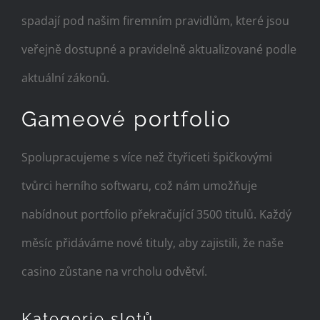
spadají pod našim firemním pravidlům, které jsou
veřejně dostupné a pravidelně aktualizované podle
aktuální zákonů.
Gameové portfolio
Spolupracujeme s více než čtyřiceti špičkovými
tvůrci herního softwaru, což nám umožňuje
nabídnout portfolio překračující 3500 titulů. Každý
měsíc přidáváme nové tituly, aby zajistili, že naše
casino zůstane na vrcholu odvětví.
Kategorie slotů