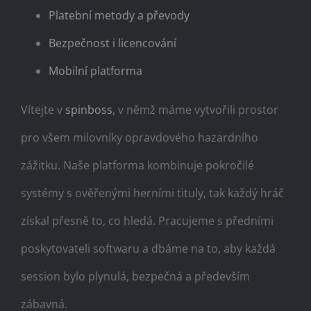
Platební metody a převody
Bezpečnost i licencování
Mobilní platforma
Vítejte v
spinboss
, v němž máme vytvořili prostor
pro všem milovníky opravdového hazardního
zážitku. Naše platforma kombinuje pokročilé
systémy s ověřenými herními tituly, tak každý hráč
získal přesně to, co hledá. Pracujeme s předními
poskytovateli softwaru a dbáme na to, aby každá
session bylo plynulá, bezpečná a především
zábavná.