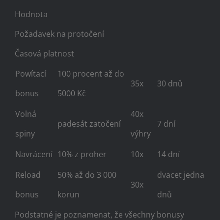
Hodnota
Požadavek na protočení
Časová platnost
Powítací
100 procent až do
35x
30 dnů
bonus
5000 Kč
Volná
40x
padesát zatočení
7 dní
spiny
výhry
Navrácení
10% z proher
10x
14 dní
Reload
50% až do 3 000
dvacet jedna
30x
bonus
korun
dnů
Podstatné je poznamenat, že všechny bonusy