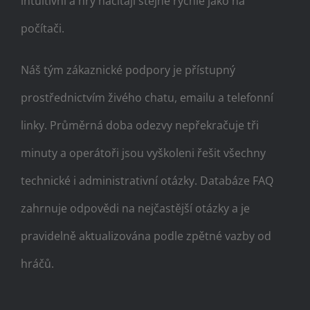
intuitivní a hry načítají stejně rychle jako na
počítači.
Náš tým zákaznické podpory je přístupný
prostřednictvím živého chatu, emailu a telefonní
linky. Průměrná doba odezvy nepřekračuje tři
minuty a operátoři jsou vyškoleni řešit všechny
technické i administrativní otázky. Databáze FAQ
zahrnuje odpovědi na nejčastější otázky a je
pravidelně aktualizována podle zpětné vazby od
hráčů.