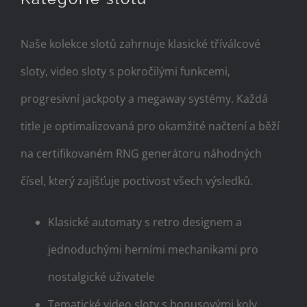
Naše kolekce slotů zahrnuje klasické tříválcové
sloty, video sloty s pokročilými funkcemi,
progresivní jackpoty a megaway systémy. Každá
title je optimalizovaná pro okamžité načtení a běží
na certifikovaném RNG generátoru náhodných
čísel, který zajišťuje poctivost všech výsledků.
Klasické automaty s retro designem a
jednoduchými herními mechanikami pro
nostalgické uživatele
Tematické video sloty s bonusovými koly,