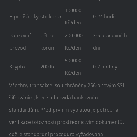
100000
E-peněženky
sto korun
0-24 hodin
Kč/den
Bankovní
pět set
200 000
2-5 pracovních
převod
korun
Kč/den
dní
500000
Krypto
200 Kč
0-2 hodiny
Kč/den
Všechny transakce jsou chráněny 256-bitovým SSL
šifrováním, které odpovídá bankovním
standardům. Před prvním výplatou je potřebná
verifikace totožnosti prostřednictvím dokumentů,
což je standardní procedura vyžadovaná