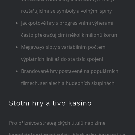
rozšiřujícími se symboly a volnými spiny
Jackpotové hry s progresivními výherami
často překračujícími několik milionů korun
Megaways sloty s variabilním počtem
výplatních linií až do sta tisíc spojení
Brandované hry postavené na populárních
filmech, seriálech a hudebních skupinách
Stolní hry a live kasino
Pro příznivce strategických titulů nabízíme
kompletní sortiment rulety, blackjacku, baccaratu a