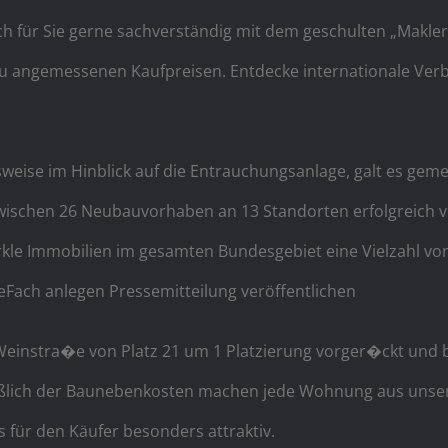
 für Sie gerne sachverständig mit dem geschulten „Maklerbli
 zu an­gemessenen Kauf­preisen. Entdecke internationale 
sweise im Hinblick auf die Entrauchungsanlage, galt es ge
zwischen 26 Neubauvorhaben an 13 Standorten erfolgreich 
rkle Immobilien im gesamten Bundesgebiet eine Vielzahl v
seFach anlegen Pressemitteilung veröffentlichen
Weinstra�e von Platz 21 um 1 Platzierung vorger�ckt und bef
ießlich der Baunebenkosten machen jede Wohnung aus unse
 für den Käufer besonders attraktiv.