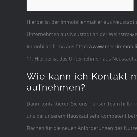
Hierbei ist der Immobilienmakler aus Neustadt a
Unternehmen aus Neustadt an der Weinstra�e von
Immobilienfirma aus
https://www.merkimmobili
11. Hierbei ist das Unternehmen aus Neustadt a
Wie kann ich Kontakt 
aufnehmen?
Dann kontaktieren Sie uns – unser Team hilft I
uns bei unserem Hauskauf sehr kompetent betr
Flächen für die neuen Anforderungen des Nutz