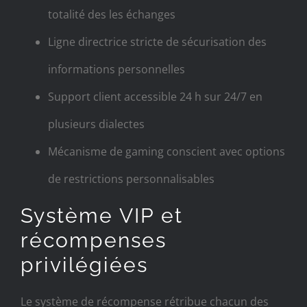
totalité des les échanges
Ligne directrice stricte de sécurisation des
informations personnelles
Support client accessible 24 h sur 24/7 en
plusieurs dialectes
Mécanisme de gaming conscient avec options
de restrictions personnalisables
Système VIP et
récompenses
privilégiées
Le système de récompense rétribue chacun des