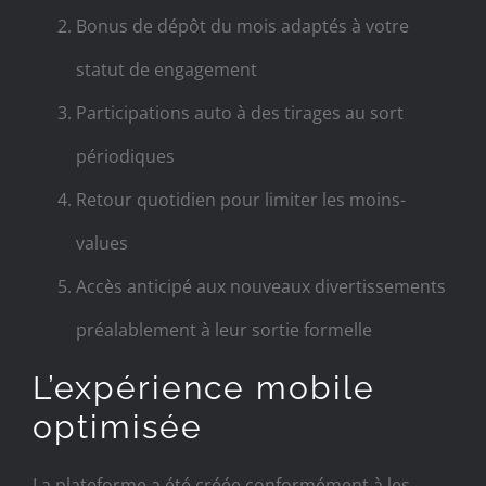
Bonus de dépôt du mois adaptés à votre
statut de engagement
Participations auto à des tirages au sort
périodiques
Retour quotidien pour limiter les moins-
values
Accès anticipé aux nouveaux divertissements
préalablement à leur sortie formelle
L’expérience mobile
optimisée
La plateforme a été créée conformément à les