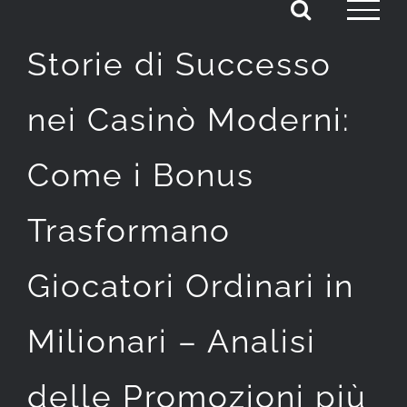
Skip
to
Storie di Successo
content
nei Casinò Moderni:
Come i Bonus
Trasformano
Giocatori Ordinari in
Milionari – Analisi
delle Promozioni più