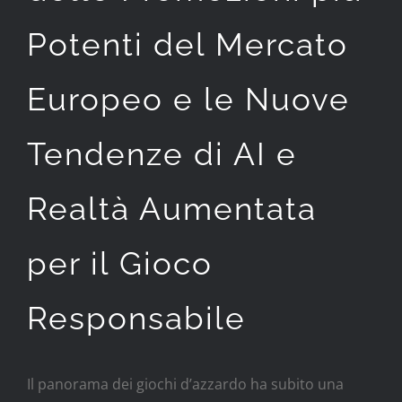
Potenti del Mercato
Europeo e le Nuove
Tendenze di AI e
Realtà Aumentata
per il Gioco
Responsabile
Il panorama dei giochi d’azzardo ha subito una