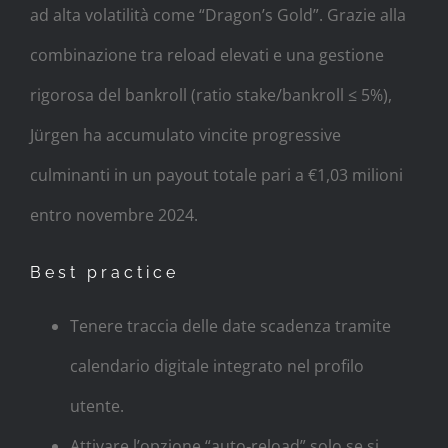
ad alta volatilità come “Dragon’s Gold”. Grazie alla
combinazione tra reload elevati e una gestione
rigorosa del bankroll (ratio stake/bankroll ≤ 5%),
Jürgen ha accumulato vincite progressive
culminanti in un payout totale pari a €1,03 milioni
entro nov­embre 2024.
Best practice
Tenere traccia delle date scadenza tramite
calendario digitale integrato nel profilo
utente.
Attivare l’opzione “auto‑reload” solo se si