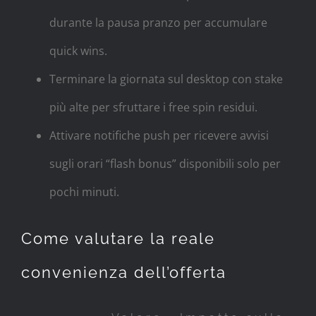
durante la pausa pranzo per accumulare
quick wins.
Terminare la giornata sul desktop con stake
più alte per sfruttare i free spin residui.
Attivare notifiche push per ricevere avvisi
sugli orari “flash bonus” disponibili solo per
pochi minuti.
Come valutare la reale
convenienza dell’offerta