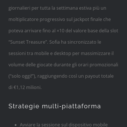
giornalieri per tutta la settimana estiva più un
moltiplicatore progressivo sul jackpot finale che
poteva arrivare fino al ×10 del valore base della slot
“Sunset Treasure”. Sofia ha sincronizzato le
sessioni tra mobile e desktop per massimizzare il
volume delle giocate durante gli orari promozionali
(“solo oggi!”), raggiungendo così un payout totale
di €1,12 milioni.
Strategie multi‑piattaforma
Avviare la sessione sul dispositivo mobile