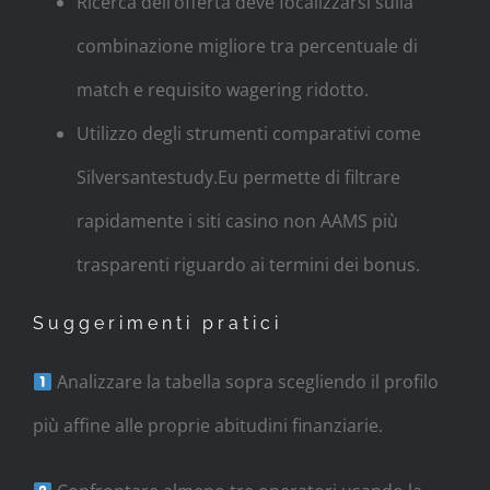
Ricerca dell’offerta deve focalizzarsi sulla
combinazione migliore tra percentuale di
match e requisito wagering ridotto.
Utilizzo degli strumenti comparativi come
Silversantestudy.Eu permette di filtrare
rapidamente i siti casino non AAMS più
trasparenti riguardo ai termini dei bonus.
Suggerimenti pratici
Analizzare la tabella sopra scegliendo il profilo
più affine alle proprie abitudini finanziarie.