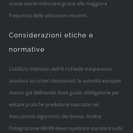
nuove storie milionarie grazie alla maggiore
frequenza delle attivazioni vincenti.
Considerazioni etiche e
normative
L’utilizzo intensivo dell’AI richiede trasparenza
assoluta sui criteri decisionali; le autorità europee
stanno già definendo linee guida obbligatorie per
evitare pratiche predatorie nascoste nei
meccanismi algoritmici dei bonus. Inoltre
l’integrazione AR/VR deve rispettare standard sulla