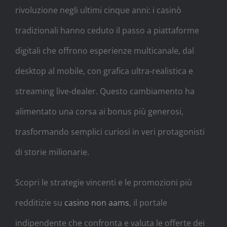
rivoluzione negli ultimi cinque anni: i casinò
tradizionali hanno ceduto il passo a piattaforme
digitali che offrono esperienze multicanale, dal
desktop al mobile, con grafica ultra‑realistica e
streaming live‑dealer. Questo cambiamento ha
alimentato una corsa ai bonus più generosi,
trasformando semplici curiosi in veri protagonisti
di storie milionarie.
Scopri le strategie vincenti e le promozioni più
redditizie su
casino non aams
, il portale
indipendente che confronta e valuta le offerte dei