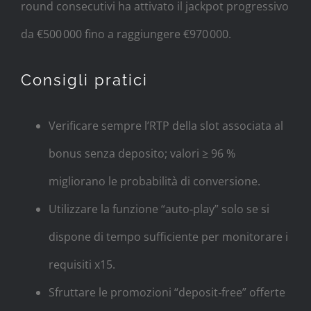
round consecutivi ha attivato il jackpot progressivo
da €500 000 fino a raggiungere €970 000.
Consigli pratici
Verificare sempre l’RTP della slot associata al
bonus senza deposito; valori ≥ 96 %
migliorano le probabilità di conversione.
Utilizzare la funzione “auto‑play” solo se si
dispone di tempo sufficiente per monitorare i
requisiti x15.
Sfruttare le promozioni “deposit‑free” offerte