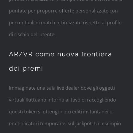
puntate per proporre offerte personalizzate con
percentuali di match ottimizzate rispetto al profilo
di rischio dell’utente.
AR/VR come nuova frontiera
dei premi
Immaginate una sala live dealer dove gli oggetti
virtuali fluttuano intorno al tavolo; raccogliendo
questi token si ottengono crediti instantanei o
moltiplicatori temporanei sul jackpot. Un esempio