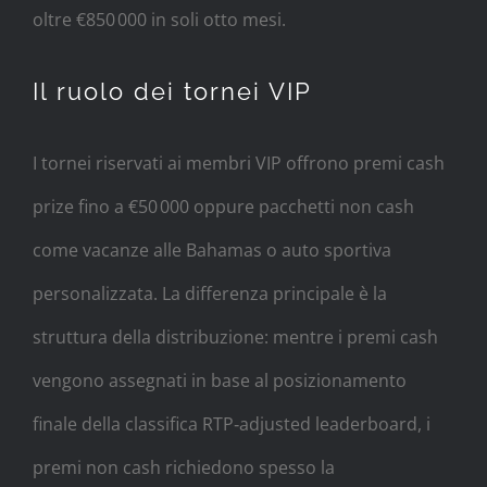
oltre €850 000 in soli otto mesi.
Il ruolo dei tornei VIP
I tornei riservati ai membri VIP offrono premi cash
prize fino a €50 000 oppure pacchetti non cash
come vacanze alle Bahamas o auto sportiva
personalizzata. La differenza principale è la
struttura della distribuzione: mentre i premi cash
vengono assegnati in base al posizionamento
finale della classifica RTP‑adjusted leaderboard, i
premi non cash richiedono spesso la