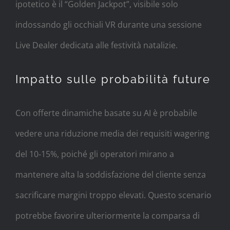
ipotetico è il “Golden Jackpot”, visibile solo
indossando gli occhiali VR durante una sessione
Live Dealer dedicata alle festività natalizie.
Impatto sulle probabilità future
Con offerte dinamiche basate su AI è probabile
vedere una riduzione media dei requisiti wagering
del 10‑15%, poiché gli operatori mirano a
mantenere alta la soddisfazione del cliente senza
sacrificare margini troppo elevati. Questo scenario
potrebbe favorire ulteriormente la comparsa di