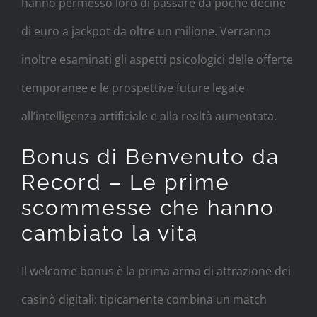
hanno permesso loro di passare da poche decine
di euro a jackpot da oltre un milione. Verranno
inoltre esaminati gli aspetti psicologici delle offerte
temporanee e le prospettive future legate
all’intelligenza artificiale e alla realtà aumentata.
Bonus di Benvenuto da
Record – Le prime
scommesse che hanno
cambiato la vita
Il welcome bonus è la prima arma di attrazione dei
casinò digitali: tipicamente combina un match