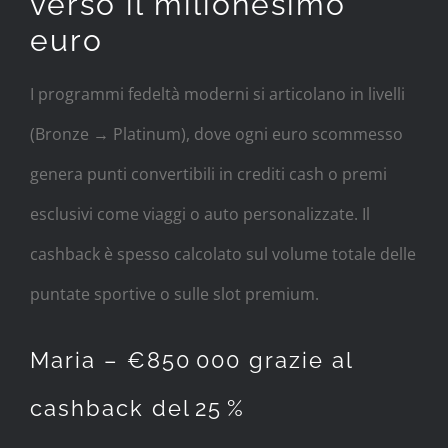
verso il milionesimo
euro
I programmi fedeltà moderni si articolano in livelli
(Bronze → Platinum), dove ogni euro scommesso
genera punti convertibili in crediti cash o premi
esclusivi come viaggi o auto personalizzate. Il
cashback è spesso calcolato sul volume totale delle
puntate sportive o sulle slot premium.
Maria – €850 000 grazie al
cashback del 25 %