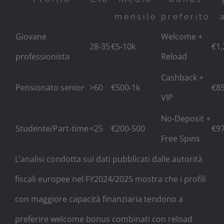
mensile
preferito
Giovane
Welcome +
28‑35
€5‑10k
€1
professionista
Reload
Cashback +
Pensionato senior
>60
€500‑1k
€8
VIP
No‑Deposit +
Studente/Part‑time
<25
€200‑500
€9
Free Spins
L’analisi condotta sui dati pubblicati dalle autorità
fiscali europee nel FY2024/2025 mostra che i profili
con maggiore capacità finanziaria tendono a
preferire welcome bonus combinati con reload