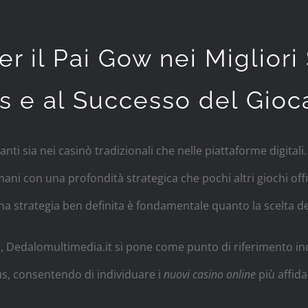
r il Pai Gow nei Migliori 
s e al Successo del Gioc
anti sia nei casinò tradizionali che nelle piattaforme digital
ani con una profondità strategica che pochi altri giochi off
una strategia ben definita è fondamentale quanto la scelta de
ili, Dedalomultimedia.it si pone come punto di riferimento i
nus, consentendo di individuare i
nuovi casino online
più affida