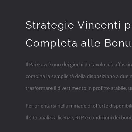
Skip
to
Strategie Vincenti pe
content
Completa alle Bonu
Il Pai Gow è uno dei giochi da tavolo più affascin
combina la semplicità della disposizione a due m
trasformare il divertimento in profitto stabile, 
Per orientarsi nella miriade di offerte disponib
Il sito analizza licenze, RTP e condizioni dei bo