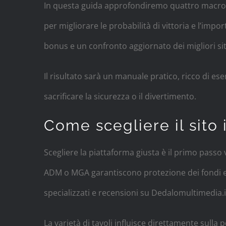
In questa guida approfondiremo quattro macro‑aree
per migliorare le probabilità di vittoria e l’impo
bonus e un confronto aggiornato dei migliori siti 
Il risultato sarà un manuale pratico, ricco di es
sacrificare la sicurezza o il divertimento.
Come scegliere il sito
Scegliere la piattaforma giusta è il primo passo 
ADM o MGA garantiscono protezione dei fondi e t
specializzati e recensioni su Dedalomultimedia.i
La varietà di tavoli influisce direttamente sulla p