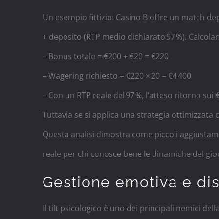
Un esempio fittizio: Casino B offre un match dep
+ deposito (RTP medio dichiarato 97 %). Calcolan
– Bonus totale = €200 + €20 = €220
– Wagering richiesto = €220 × 20 = €4 400
– Con un RTP reale del 97 %, l’atteso ritorno su
Tuttavia se si applica una strategia ottimizzata c
Questa analisi dimostra come piccoli aggiustam
reale per chi conosce bene le dinamiche del gio
Gestione emotiva e dis
Il tilt psicologico è uno dei principali nemici