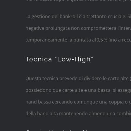
La gestione del bankroll è altrettanto cruciale. S
negativa prolungata non comprometterà l’intera r
temporaneamente la puntata al 0,5 % fino a recup
Tecnica “Low‑High”
Questa tecnica prevede di dividere le carte alte (J
possiedono due carte alte e una bassa, si assegna
hand bassa cercando comunque una coppia o una 
della hand alta mantenendo almeno una combina