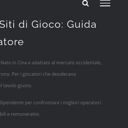
Siti di Gioco: Guida
atore
i. Nato in Cina e adattato al mercato occidentale,
rono. Per i giocatori che desiderano
l tavolo giusto.
ndipendente per confrontare i migliori operatori.
bili e remunerativi.