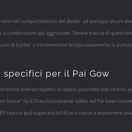
correnti nel comportamento del dealer: ad esempio alcuni dea
 a combinazioni più aggressive. Tenere traccia di questi tren
 ruolo di banker o incrementare temporaneamente la puntat
specifici per il Pai Gow
eristiche diverse rispetto ai classici pacchetti slot‑centrici 
sit bonus” da €10 esclusivamente valido sul Pai Gow consente
EV teorico può superare lo 0 % se si riesce a mantenere una 