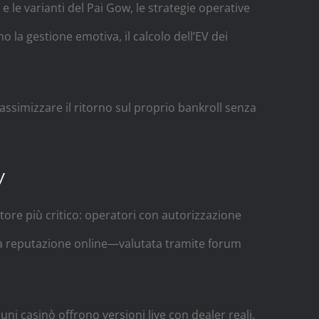
e le varianti del Pai Gow, le strategie operative
o la gestione emotiva, il calcolo dell’EV dei
assimizzare il ritorno sul proprio bankroll senza
w
ttore più critico: operatori con autorizzazione
 la reputazione online—valutata tramite forum
lcuni casinò offrono versioni live con dealer reali,