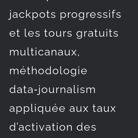
jackpots progressifs
et les tours gratuits
multicanaux,
méthodologie
data‑journalism
appliquée aux taux
d’activation des