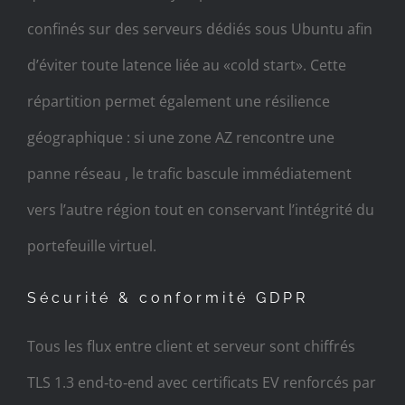
confinés sur des serveurs dédiés sous Ubuntu afin
d’éviter toute latence liée au «cold start». Cette
répartition permet également une résilience
géographique : si une zone AZ rencontre une
panne réseau , le trafic bascule immédiatement
vers l’autre région tout en conservant l’intégrité du
portefeuille virtuel.
Sécurité & conformité GDPR
Tous les flux entre client et serveur sont chiffrés
TLS 1.3 end‑to‑end avec certificats EV renforcés par