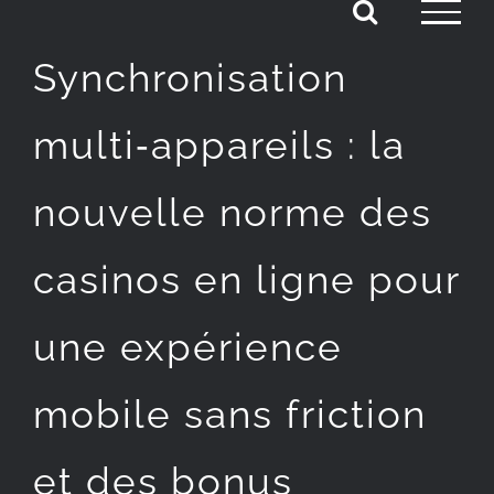
Skip
to
Synchronisation
content
multi‑appareils : la
nouvelle norme des
casinos en ligne pour
une expérience
mobile sans friction
et des bonus