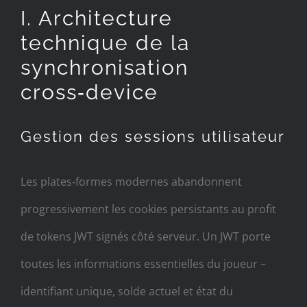
I. Architecture
technique de la
synchronisation
cross‑device
Gestion des sessions utilisateur
Les plates‑formes modernes abandonnent
progressivement les cookies persistants au profit
de tokens JWT signés côté serveur. Un JWT porte
toutes les informations essentielles du joueur –
identifiant unique, solde actuel et état du