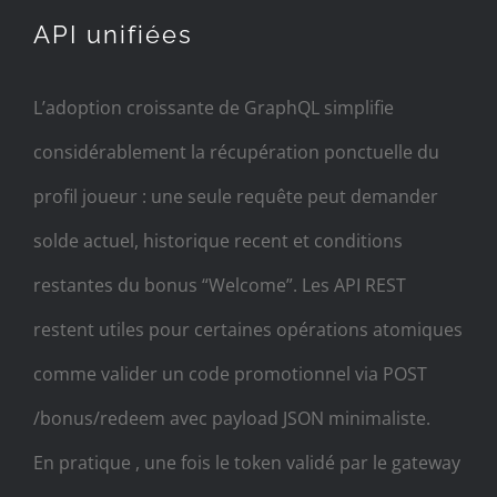
API unifiées
L’adoption croissante de GraphQL simplifie
considérablement la récupération ponctuelle du
profil joueur : une seule requête peut demander
solde actuel, historique recent et conditions
restantes du bonus “Welcome”. Les API REST
restent utiles pour certaines opérations atomiques
comme valider un code promotionnel via POST
/bonus/redeem avec payload JSON minimaliste.
En pratique , une fois le token validé par le gateway