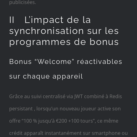
publicisées.
II L’impact de la
synchronisation sur les
programmes de bonus
Bonus “Welcome” réactivables
sur chaque appareil
Grâce au suivi centralisé via JWT combiné à Redis
persistant , lorsqu’un nouveau joueur active son
offre “100 % jusqu’à €200 +100 tours”, ce même
crédit apparaît instantanément sur smartphone ou