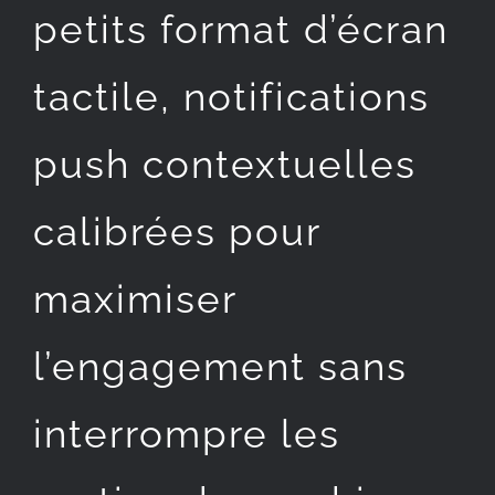
petits format d’écran
tactile, notifications
push contextuelles
calibrées pour
maximiser
l’engagement sans
interrompre les