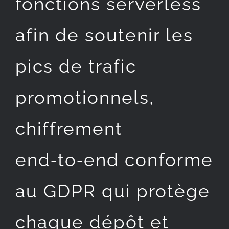
fonctions serverless
afin de soutenir les
pics de trafic
promotionnels,
chiffrement
end‑to‑end conforme
au GDPR qui protège
chaque dépôt et