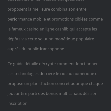
proposent la meilleure combinaison entre
performance mobile et promotions ciblées comme
le fameux casino en ligne cashlib qui accepte les
dépôts via cette solution monétique populaire
auprès du public francophone.
Ce guide détaillé décrypte comment fonctionnent
ces technologies derrière le rideau numérique et
propose un plan d’action concret pour que chaque
joueur tire parti des bonus multicanaux dès son
inscription.