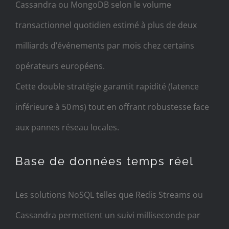
Cassandra ou MongoDB selon le volume
transactionnel quotidien estimé à plus de deux
milliards d’événements par mois chez certains
opérateurs européens.
Cette double stratégie garantit rapidité (latence
inférieure à 50 ms) tout en offrant robustesse face
aux pannes réseau locales.
Base de données temps réel
Les solutions NoSQL telles que Redis Streams ou
Cassandra permettent un suivi milliseconde par