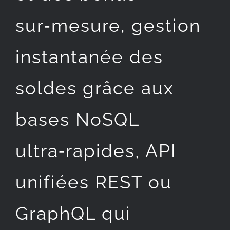
sur‑mesure, gestion
instantanée des
soldes grâce aux
bases NoSQL
ultra‑rapides, API
unifiées REST ou
GraphQL qui