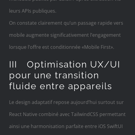
leurs APIs publiques.
On constate clairement qu’un passage rapide vers
mobile augmente significativement l’engagement
lorsque l’offre est conditionnée «Mobile First».
III Optimisation UX/UI
pour une transition
fluide entre appareils
Le design adaptatif repose aujourd’hui surtout sur
React Native combiné avec TailwindCSS permettant
ainsi une harmonisation parfaite entre iOS SwiftUI