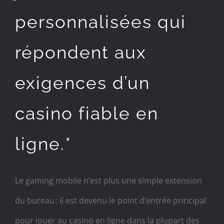
personnalisées qui
répondent aux
exigences d’un
casino fiable en
ligne.*
Le gaming mobile n’est plus une simple extension
du bureau : il est devenu le point d’entrée principal
pour jouer au casino en ligne dans la plupart des