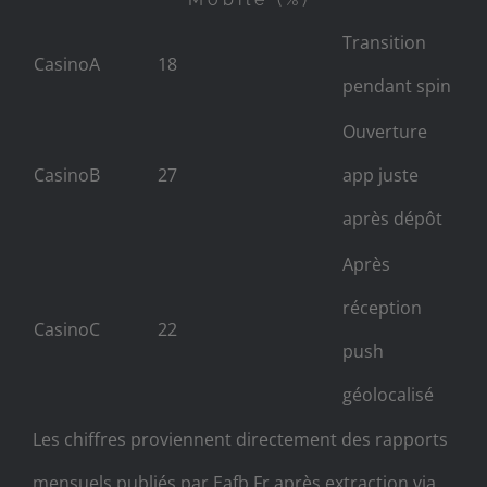
Transition
CasinoA
18
pendant spin
Ouverture
CasinoB
27
app juste
après dépôt
Après
réception
CasinoC
22
push
géolocalisé
Les chiffres proviennent directement des rapports
mensuels publiés par Eafb.Fr après extraction via