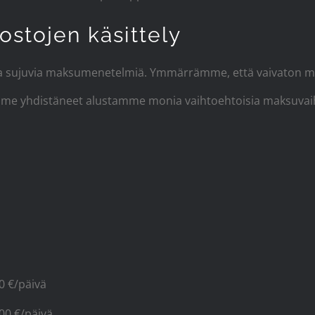
stojen käsittely
ja sujuvia maksumenetelmiä. Ymmärrämme, että vaivaton m
mme yhdistäneet alustamme monia vaihtoehtoisia maksuvai
0 €/päivä
00 €/päivä