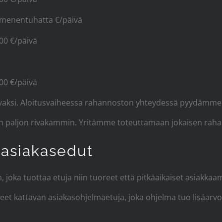
menentuhatta €/päivä
00 €/päivä
00 €/päivä
uvaksi. Aloitusvaiheessa rahannoston yhteydessä pyydämme 
aan paljon rivakammin. Yritämme toteuttamaan jokaisen raha
oasiakasedut
 joka tuottaa etuja niin tuoreet että pitkäaikaiset asiakka
et kattavan asiakasohjelmaetuja, joka ohjelma tuo lisäarvo