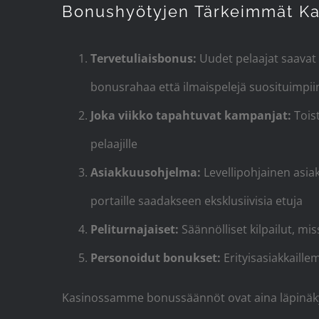
Bonushyötyjen Tärkeimmät Ka
Tervetuliaisbonus:
Uudet pelaajat saavat 
bonusrahaa että ilmaispelejä suosituimpii
Joka viikko tapahtuvat kampanjat:
Toist
pelaajille
Asiakkuusohjelma:
Levellipohjainen asia
portaille saadakseen eksklusiivisia etuja
Peliturnajaiset:
Säännölliset kilpailut, mi
Personoidut bonukset:
Erityisasiakkaille
Kasinossamme bonussäännöt ovat aina läpinäkyvä