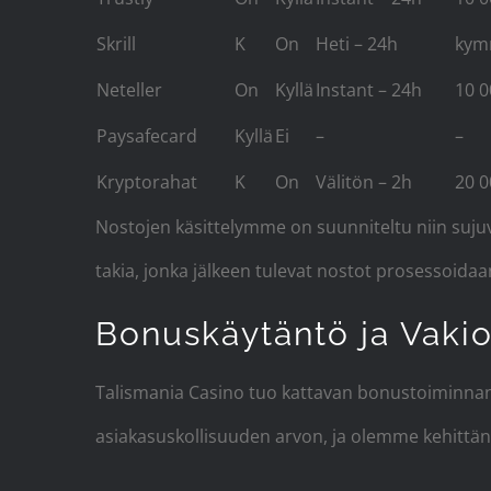
Skrill
K
On
Heti – 24h
kym
Neteller
On
Kyllä
Instant – 24h
10 0
Paysafecard
Kyllä
Ei
–
–
Kryptorahat
K
On
Välitön – 2h
20 0
Nostojen käsittelymme on suunniteltu niin suj
takia, jonka jälkeen tulevat nostot prosessoid
Bonuskäytäntö ja Vaki
Talismania Casino tuo kattavan bonustoiminnan,
asiakasuskollisuuden arvon, ja olemme kehittäne