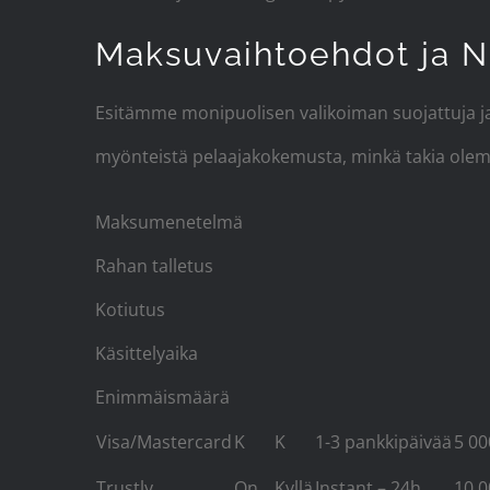
Maksuvaihtoehdot ja No
Esitämme monipuolisen valikoiman suojattuja 
myönteistä pelaajakokemusta, minkä takia ole
Maksumenetelmä
Rahan talletus
Kotiutus
Käsittelyaika
Enimmäismäärä
Visa/Mastercard
K
K
1-3 pankkipäivää
5 00
Trustly
On
Kyllä
Instant – 24h
10 0