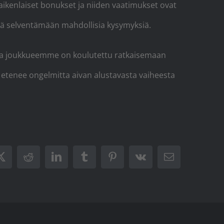
ikenlaiset bonukset ja niiden vaatimukset ovat
sä selventämään mahdollisia kysymyksiä.
ava joukkueemme on koulutettu ratkaisemaan
 etenee ongelmitta aivan alustavasta vaiheesta
ook
X
Reddit
LinkedIn
Tumblr
Pinterest
Vk
Email