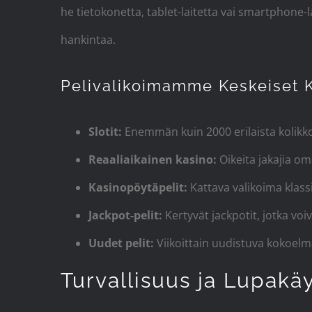
he tietokonetta, tablet-laitetta vai smartphone-
hankintaa.
Pelivalikoimamme Keskeiset K
Slotit:
Enemmän kuin 2000 erilaista kolikkop
Reaaliaikainen kasino:
Oikeita jakajia oma
Kasinopöytäpelit:
Kattava valikoima klassi
Jackpot-pelit:
Kertyvät jackpotit, jotka voi
Uudet pelit:
Viikoittain uudistuva kokoelma
Turvallisuus ja Lupak