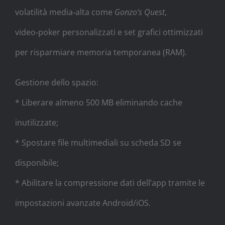
volatilità media‑alta come
Gonzo’s Quest
,
video‑poker personalizzati e set grafici ottimizzati
per risparmiare memoria temporanea (RAM).
Gestione dello spazio:
* Liberare almeno 500 MB eliminando cache
inutilizzate;
* Spostare file multimediali su scheda SD se
disponibile;
* Abilitare la compressione dati dell’app tramite le
impostazioni avanzate Android/iOS.