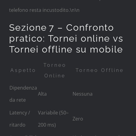
telefono resta incustodito.\n\n
Sezione 7 – Confronto
pratico: Tornei online vs
Tornei offline su mobile
Torneo
Aspetto
Torneo Offline
Online
Dipendenza
Alta
Nessuna
da rete
Latency /
Variabile (50–
Zero
ritardo
200 ms)