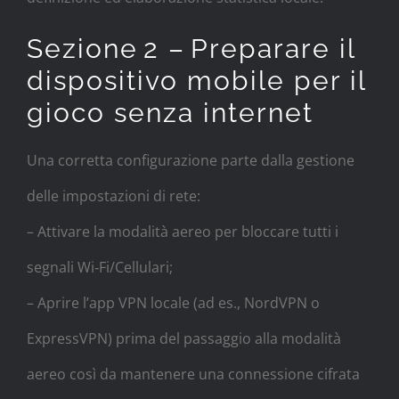
Sezione 2 – Preparare il
dispositivo mobile per il
gioco senza internet
Una corretta configurazione parte dalla gestione
delle impostazioni di rete:
– Attivare la modalità aereo per bloccare tutti i
segnali Wi‑Fi/Cellulari;
– Aprire l’app VPN locale (ad es., NordVPN o
ExpressVPN) prima del passaggio alla modalità
aereo così da mantenere una connessione cifrata