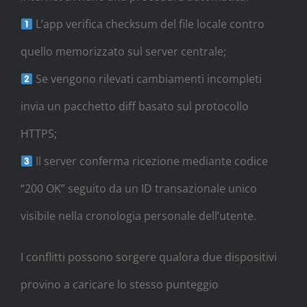
L’app verifica checksum del file locale contro
quello memorizzato sul server centrale;
Se vengono rilevati cambiamenti incompleti
invia un pacchetto diff basato sul protocollo
HTTPS;
Il server conferma ricezione mediante codice
“200 OK” seguito da un ID transazionale unico
visibile nella cronologia personale dell’utente.
I conflitti possono sorgere qualora due dispositivi
provino a caricare lo stesso punteggio