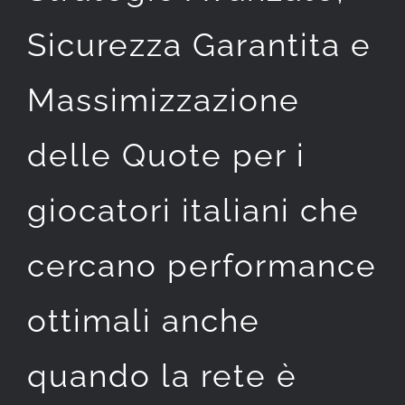
Sicurezza Garantita e
Massimizzazione
delle Quote per i
giocatori italiani che
cercano performance
ottimali anche
quando la rete è