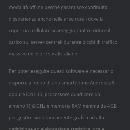
modalità offline perché garantisce continuità
d’esperienza anche nelle aree rurali dove la
copertura cellulare scarseggia; inoltre riduce il
carico sui server centrali durante picchi di traffico
massivo nelle ore serali italiane.
Per poter eseguire questi software è necessario
disporre almeno di uno smartphone Android ≥ 8
oppure iOS ≥ 13, processore quad‑core da
almeno 1{·}8 GHz e memoria RAM minima de 4 GB
per gestire simultaneamente grafica ad alta
definizione ed elaborazione statistica locale.