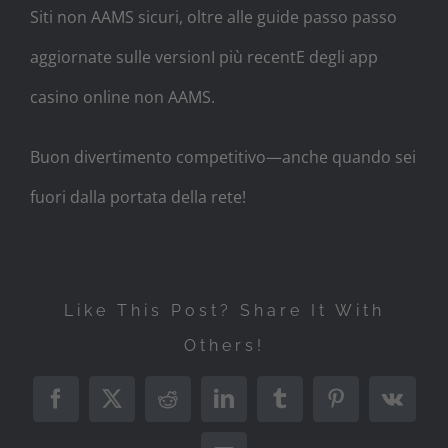
Siti non AAMS sicuri, oltre alle guide passo passo
aggiornate sulle versionI più recentE degli app
casino online non AAMS.
Buon divertimento competitivo—anche quando sei
fuori dalla portata della rete!
Like This Post? Share It With
Others!
Facebook
X
Reddit
LinkedIn
Tumblr
Pinterest
Vk