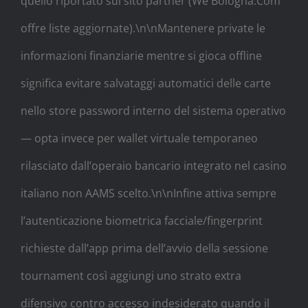
quello riportato sul sito partner (We Bologna.Com
offre liste aggiornate).\n\nMantenere private le
informazioni finanziarie mentre si gioca offline
significa evitare salvataggi automatici delle carte
nello store password interno del sistema operativo
— opta invece per wallet virtuale temporaneo
rilasciato dall’operaio bancario integrato nel casino
italiano non AAMS scelto.\n\nInfine attiva sempre
l’autenticazione biometrica facciale/fingerprint
richieste dall’app prima dell’avvio della sessione
tournament così aggiungi uno strato extra
difensivo contro accesso indesiderato quando il