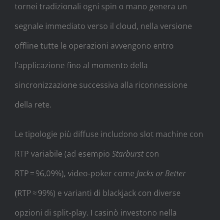
tornei tradizionali ogni spin o mano genera un
segnale immediato verso il cloud, nella versione
offline tutte le operazioni avvengono entro
l’applicazione fino al momento della
sincronizzazione successiva alla riconnessione
della rete.
Le tipologie più diffuse includono slot machine con
RTP variabile (ad esempio
Starburst
con
RTP = 96,09%), video‑poker come
Jacks or Better
(RTP ≈ 99%) e varianti di blackjack con diverse
opzioni di split‑play. I casinò investono nella