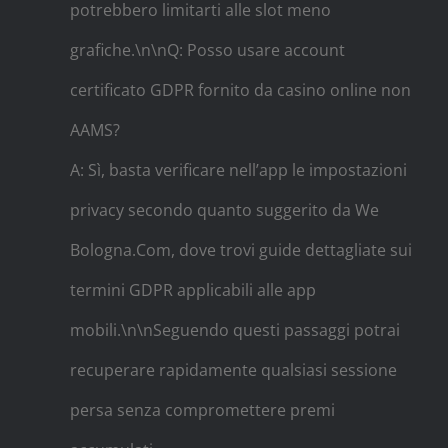
potrebbero limitarti alle slot meno
grafiche.\n\nQ: Posso usare account
certificato GDPR fornito da casino online non
AAMS?
A: Sì, basta verificare nell’app le impostazioni
privacy secondo quanto suggerito da We
Bologna.Com, dove trovi guide dettagliate sui
termini GDPR applicabili alle app
mobili.\n\nSeguendo questi passaggi potrai
recuperare rapidamente qualsiasi sessione
persa senza compromettere premi