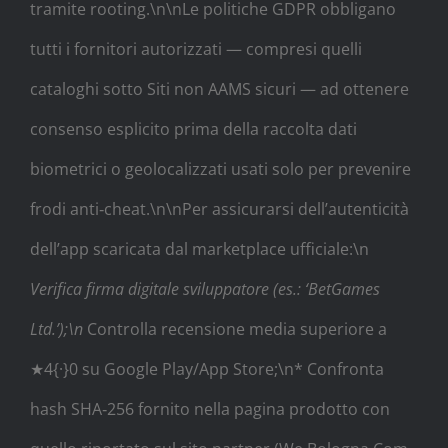
tramite rooting.\n\nLe politiche GDPR obbligano
tutti i fornitori autorizzati — compresi quelli
cataloghi sotto Siti non AAMS sicuri — ad ottenere
consenso esplicito prima della raccolta dati
biometrici o geolocalizzati usati solo per prevenire
frodi anti‐cheat.\n\nPer assicurarsi dell’autenticità
dell’app scaricata dal marketplace ufficiale:\n
Verifica firma digitale sviluppatore (es.: ‘BetGames
Ltd.’);\n
Controlla recensione media superiore a
★4{·}0 su Google Play/App Store;\n* Confronta
hash SHA‑256 fornito nella pagina prodotto con