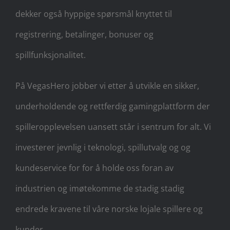
dekker også hyppige spørsmål knyttet til
registrering, betalinger, bonuser og
spillfunksjonalitet.
På VegasHero jobber vi etter å utvikle en sikker,
underholdende og rettferdig gamingplattform der
spilleropplevelsen uansett står i sentrum for alt. Vi
investerer jevnlig i teknologi, spillutvalg og og
kundeservice for for å holde oss foran av
industrien og imøtekomme de stadig stadig
endrede kravene til våre norske lojale spillere og
kunder.