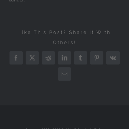
Like This Post? Share It With
Others!
Facebook
X
Reddit
LinkedIn
Tumblr
Pinterest
Vk
Email