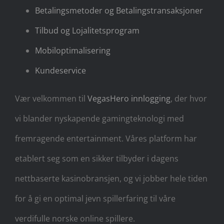
Betalingsmetoder og Betalingstransaksjoner
Tilbud og Lojalitetsprogram
Mobiloptimalisering
Kundeservice
Vær velkommen til
VegasHero innlogging
, der hvor
vi blander nyskapende gamingteknologi med
fremragende entertainment. Våres platform har
etablert seg som en sikker tilbyder i dagens
nettbaserte kasinobransjen, og vi jobber hele tiden
for å gi en optimal jevn spillerfaring til våre
verdifulle norske online spillere.