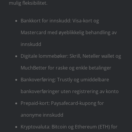
mulig fleksibilitet.
Bankkort for innskudd: Visa-kort og
Mastercard med øyeblikkelig behandling av
innskudd
Digitale lommebøker: Skrill, Neteller wallet og
MuchBetter for raske og enkle betalinger
Bankoverføring: Trustly og umiddelbare
bankoverføringer uten registrering av konto
Prepaid-kort: Paysafecard-kupong for
anonyme innskudd
Kryptovaluta: Bitcoin og Ethereum (ETH) for