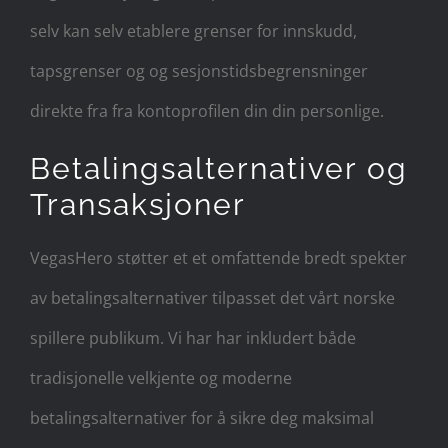
selv kan selv etablere grenser for innskudd,
tapsgrenser og og sesjonstidsbegrensninger
direkte fra fra kontoprofilen din din personlige.
Betalingsalternativer og
Transaksjoner
VegasHero støtter et et omfattende bredt spekter
av betalingsalternativer tilpasset det vårt norske
spillere publikum. Vi har har inkludert både
tradisjonelle velkjente og moderne
betalingsalternativer for å sikre deg maksimal