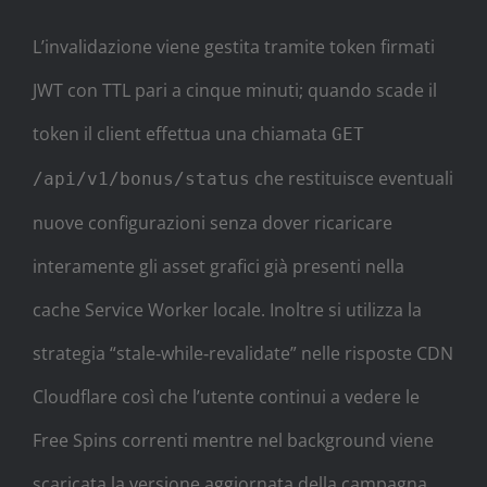
L’invalidazione viene gestita tramite token firmati
JWT con TTL pari a cinque minuti; quando scade il
token il client effettua una chiamata
GET
che restituisce eventuali
/api/v1/bonus/status
nuove configurazioni senza dover ricaricare
interamente gli asset grafici già presenti nella
cache Service Worker locale. Inoltre si utilizza la
strategia “stale‑while‑revalidate” nelle risposte CDN
Cloudflare così che l’utente continui a vedere le
Free Spins correnti mentre nel background viene
scaricata la versione aggiornata della campagna