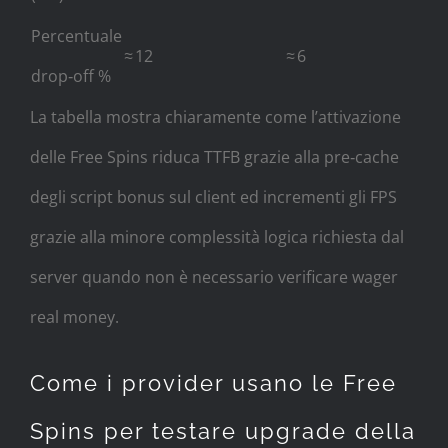
Percentuale
≈ 12
≈ 6
drop‑off %
La tabella mostra chiaramente come l’attivazione
delle Free Spins riduca TTFB grazie alla pre‑cache
degli script bonus sul client ed incrementi gli FPS
grazie alla minore complessità logica richiesta dal
server quando non è necessario verificare wager
real money.
Come i provider usano le Free
Spins per testare upgrade della