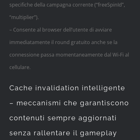
specifiche della campagna corrente (“freeSpinId”,
“multiplier”).
– Consente al browser dell’utente di avviare
immediatamente il round gratuito anche se la
connessione passa momentaneamente dal Wi‑Fi al
cellulare.
Cache invalidation intelligente
– meccanismi che garantiscono
contenuti sempre aggiornati
senza rallentare il gameplay