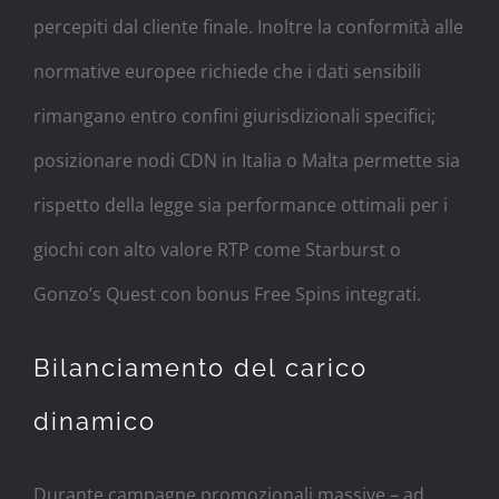
percepiti dal cliente finale. Inoltre la conformità alle
normative europee richiede che i dati sensibili
rimangano entro confini giurisdizionali specifici;
posizionare nodi CDN in Italia o Malta permette sia
rispetto della legge sia performance ottimali per i
giochi con alto valore RTP come Starburst o
Gonzo’s Quest con bonus Free Spins integrati.
Bilanciamento del carico
dinamico
Durante campagne promozionali massive – ad