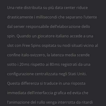
Una rete distribuita su più data center riduce
drasticamente i millisecondi che separano l’utente
dal server responsabile dell’elaborazione dello
spin. Quando un giocatore italiano accede a una
slot con Free Spins ospitata su nodi situati vicino al
confine italo‑svizzero, la latenza media scende
sotto i 20 ms rispetto ai 80 ms registrati da una
configurazione centralizzata negli Stati Uniti.
Questa differenza si traduce in una risposta
immediata dell’interfaccia grafica ed evita che
l’animazione del rullo venga interrotta da ritardi