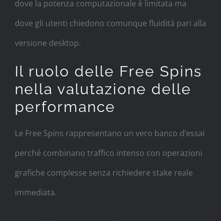
dove la potenza computazionale è limitata ma
dove gli utenti chiedono comunque fluidità pari alla
versione desktop.
Il ruolo delle Free Spins
nella valutazione delle
performance
Le Free Spins rappresentano un vero banco d’essai
perché combinano traffico intenso con operazioni
grafiche complesse senza richiedere stake reale
immediata.