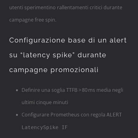
utenti sperimentino rallentamenti critici durante
campagne free spin.
Configurazione base di un alert
su “latency spike” durante
campagne promozionali
Definire una soglia TTFB > 80 ms media negli
ultimi cinque minuti
Configurare Prometheus con regola
ALERT
LatencySpike IF