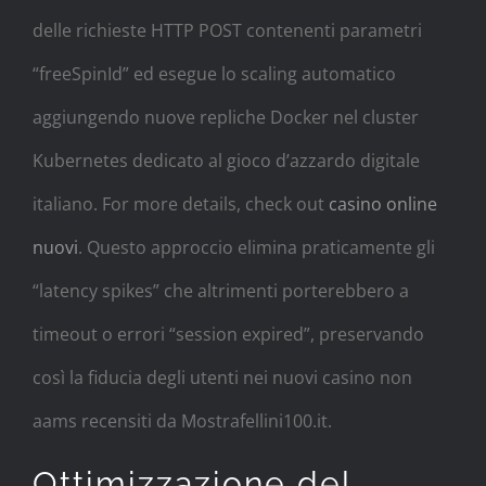
delle richieste HTTP POST contenenti parametri
“freeSpinId” ed esegue lo scaling automatico
aggiungendo nuove repliche Docker nel cluster
Kubernetes dedicato al gioco d’azzardo digitale
italiano. For more details, check out
casino online
nuovi
. Questo approccio elimina praticamente gli
“latency spikes” che altrimenti porterebbero a
timeout o errori “session expired”, preservando
così la fiducia degli utenti nei nuovi casino non
aams recensiti da Mostrafellini100.it.
Ottimizzazione del