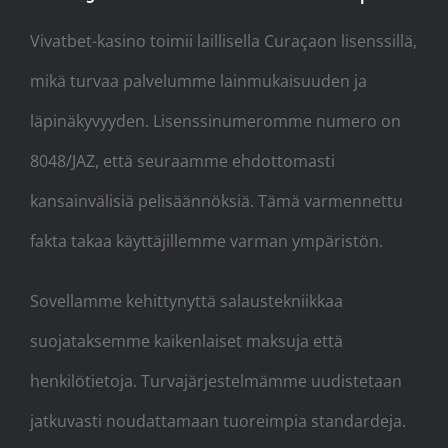
Vivatbet-kasino toimii laillisella Curaçaon lisenssillä,
mikä turvaa palvelumme lainmukaisuuden ja
läpinäkyvyyden. Lisenssinumeromme numero on
8048/JAZ, että seuraamme ehdottomasti
kansainvälisiä pelisäännöksiä. Tämä varmennettu
fakta takaa käyttäjillemme varman ympäristön.
Sovellamme kehittynyttä salaustekniikkaa
suojataksemme kaikenlaiset maksuja että
henkilötietoja. Turvajärjestelmämme uudistetaan
jatkuvasti noudattamaan tuoreimpia standardeja.