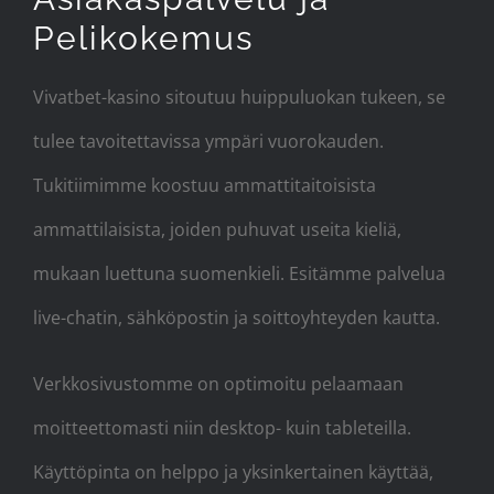
Pelikokemus
Vivatbet-kasino sitoutuu huippuluokan tukeen, se
tulee tavoitettavissa ympäri vuorokauden.
Tukitiimimme koostuu ammattitaitoisista
ammattilaisista, joiden puhuvat useita kieliä,
mukaan luettuna suomenkieli. Esitämme palvelua
live-chatin, sähköpostin ja soittoyhteyden kautta.
Verkkosivustomme on optimoitu pelaamaan
moitteettomasti niin desktop- kuin tableteilla.
Käyttöpinta on helppo ja yksinkertainen käyttää,