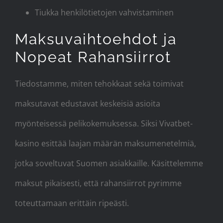
Tiukka henkilötietojen vahvistaminen
Maksuvaihtoehdot ja
Nopeat Rahansiirrot
Tiedostamme, miten tehokkaat sekä toimivat
maksutavat edustavat keskeisiä asioita
myönteisessä pelikokemuksessa. Siksi Vivatbet-
kasino esittää laajan määrän maksumenetelmiä,
jotka soveltuvat Suomen asiakkaille. Käsittelemme
maksut pikaisesti, että rahansiirrot pyrimme
toteuttamaan erittäin ripeästi.