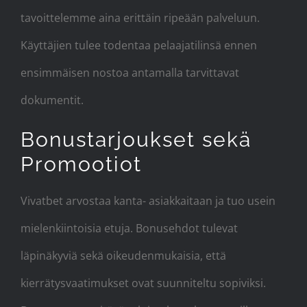
tavoittelemme aina erittäin ripeään palveluun.
Käyttäjien tulee todentaa pelaajatilinsä ennen
ensimmäisen nostoa antamalla tarvittavat
dokumentit.
Bonustarjoukset sekä
Promootiot
Vivatbet arvostaa kanta- asiakkaitaan ja tuo usein
mielenkiintoisia etuja. Bonusehdot tulevat
läpinäkyviä sekä oikeudenmukaisia, että
kierrätysvaatimukset ovat suunniteltu sopiviksi.