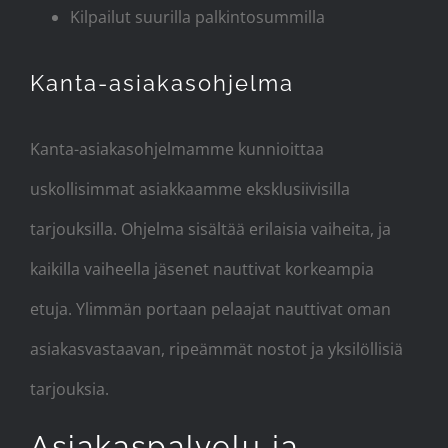
Kilpailut suurilla palkintosummilla
Kanta-asiakasohjelma
Kanta-asiakasohjelmamme kunnioittaa
uskollisimmat asiakkaamme eksklusiivisilla
tarjouksilla. Ohjelma sisältää erilaisia vaiheita, ja
kaikilla vaiheella jäsenet nauttivat korkeampia
etuja. Ylimmän portaan pelaajat nauttivat oman
asiakasvastaavan, ripeämmät nostot ja yksilöllisiä
tarjouksia.
Asiakaspalvelu ja