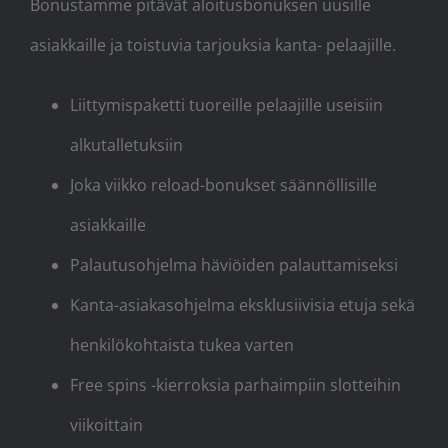
Bonustamme pitävät aloitusbonuksen uusille
asiakkaille ja toistuvia tarjouksia kanta- pelaajille.
Liittymispaketti tuoreille pelaajille useisiin
alkutalletuksiin
Joka viikko reload-bonukset säännöllisille
asiakkaille
Palautusohjelma häviöiden palauttamiseksi
Kanta-asiakasohjelma eksklusiivisia etuja sekä
henkilökohtaista tukea varten
Free spins -kierroksia parhaimpiin slotteihin
viikoittain