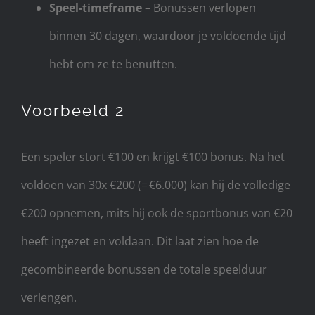
Speel‑timeframe
– Bonussen verlopen
binnen 30 dagen, waardoor je voldoende tijd
hebt om ze te benutten.
Voorbeeld 2
Een speler stort €100 en krijgt €100 bonus. Na het
voldoen van 30x €200 (= €6.000) kan hij de volledige
€200 opnemen, mits hij ook de sportbonus van €20
heeft ingezet en voldaan. Dit laat zien hoe de
gecombineerde bonussen de totale speelduur
verlengen.