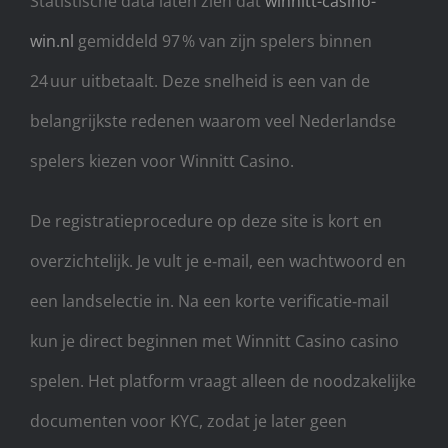
Statistische data laten zien dat
winnitt-casino-
win.nl
gemiddeld 97 % van zijn spelers binnen
24 uur uitbetaalt. Deze snelheid is een van de
belangrijkste redenen waarom veel Nederlandse
spelers kiezen voor Winnitt Casino.
De registratieprocedure op deze site is kort en
overzichtelijk. Je vult je e‑mail, een wachtwoord en
een landselectie in. Na een korte verificatie‑mail
kun je direct beginnen met Winnitt Casino casino
spelen. Het platform vraagt alleen de noodzakelijke
documenten voor KYC, zodat je later geen