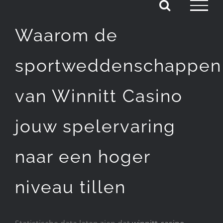
Skip
to
Waarom de
content
sportweddenschappen
van Winnitt Casino
jouw spelervaring
naar een hoger
niveau tillen