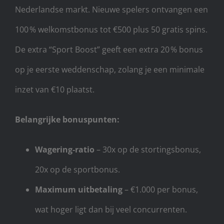
Nederlandse markt. Nieuwe spelers ontvangen een
100 % welkomstbonus tot €500 plus 50 gratis spins.
De extra “Sport Boost” geeft een extra 20 % bonus
op je eerste weddenschap, zolang je een minimale
inzet van €10 plaatst.
Belangrijke bonuspunten:
Wagering‑ratio
– 30x op de stortingsbonus,
20x op de sportbonus.
Maximum uitbetaling
– €1.000 per bonus,
wat hoger ligt dan bij veel concurrenten.