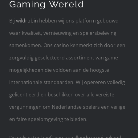
Gaming Wereld
Bij
wildrobin
hebben wij ons platform gebouwd
waar kwaliteit, vernieuwing en spelersbeleving
samenkomen. Ons casino kenmerkt zich door een
zorgvuldig geselecteerd assortiment van game
mogelijkheden die voldoen aan de hoogste
internationale standaarden. Wij opereren volledig
gelicentieerd en beschikken over alle vereiste
vergunningen om Nederlandse spelers een veilige
en faire speelomgeving te bieden.
De goksector heeft een opvallende groei gekend,