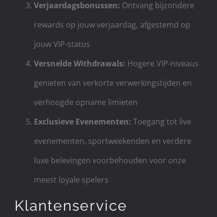
Verjaardagsbonussen:
Ontvang bijzondere
rewards op jouw verjaardag, afgestemd op
jouw VIP-status
Versnelde Withdrawals:
Hogere VIP-niveaus
genieten van verkorte verwerkingstijden en
verhoogde opname limieten
Exclusieve Evenementen:
Toegang tot live
evenementen, sportweekenden en verdere
luxe belevingen voorbehouden voor onze
meest loyale spelers
Klantenservice