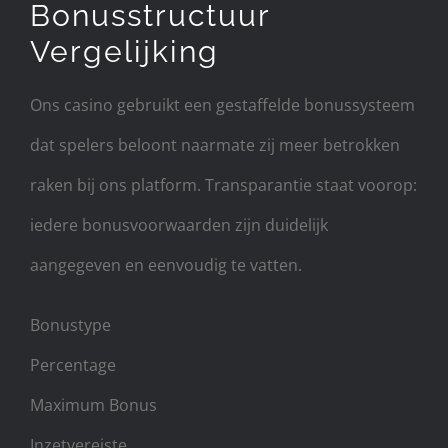
Bonusstructuur
Vergelijking
Ons casino gebruikt een gestaffelde bonussysteem
dat spelers beloont naarmate zij meer betrokken
raken bij ons platform. Transparantie staat voorop:
iedere bonusvoorwaarden zijn duidelijk
aangegeven en eenvoudig te vatten.
Bonustype
Percentage
Maximum Bonus
Inzetvereiste