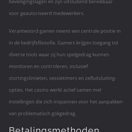
beveiligingslagen en zijn uitsluitend bereikbaar
voor geautoriseerd medewerkers.
Verantwoord gamen neemt een centrale positie in
in de bedrijfsfilosofie. Gamers krijgen toegang tot
diverse tools waar zij hun spelgedrag kunnen
monitoren en controleren, inclusief
stortingslimieten, sessietimers en zelfuitsluiting-
opties. Het casino werkt actief samen met
instellingen die zich inspannen voor het aanpakken
van problematisch gokgedrag.
Betalingsmethoden