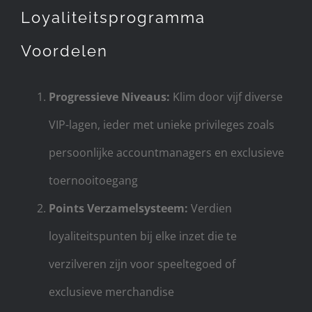
Loyaliteitsprogramma
Voordelen
Progressieve Niveaus:
Klim door vijf diverse
VIP-lagen, ieder met unieke privileges zoals
persoonlijke accountmanagers en exclusieve
toernooitoegang
Points Verzamelsysteem:
Verdien
loyaliteitspunten bij elke inzet die te
verzilveren zijn voor speeltegoed of
exclusieve merchandise