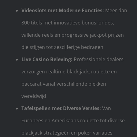
Videoslots met Moderne Functies:
Meer dan
800 titels met innovatieve bonusrondes,
vallende reels en progressive jackpot prijzen
die stijgen tot zescijferige bedragen
Live Casino Beleving:
Professionele dealers
verzorgen realtime black jack, roulette en
baccarat vanaf verschillende plekken
wereldwijd
Tafelspellen met Diverse Versies:
Van
Europees en Amerikaans roulette tot diverse
blackjack strategieën en poker-variaties