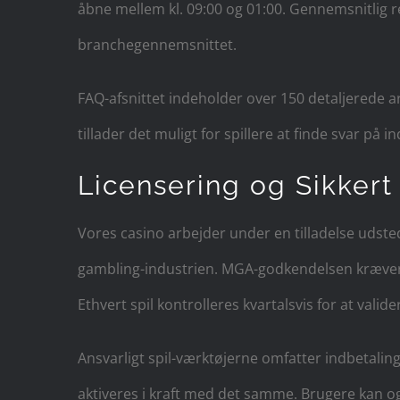
åbne mellem kl. 09:00 og 01:00. Gennemsnitlig r
branchegennemsnittet.
FAQ-afsnittet indeholder over 150 detaljerede a
tillader det muligt for spillere at finde svar på
Licensering og Sikkert 
Vores casino arbejder under en tilladelse udste
gambling-industrien. MGA-godkendelsen kræver o
Ethvert spil kontrolleres kvartalsvis for at val
Ansvarligt spil-værktøjerne omfatter indbetalingsg
aktiveres i kraft med det samme. Brugere kan ogs