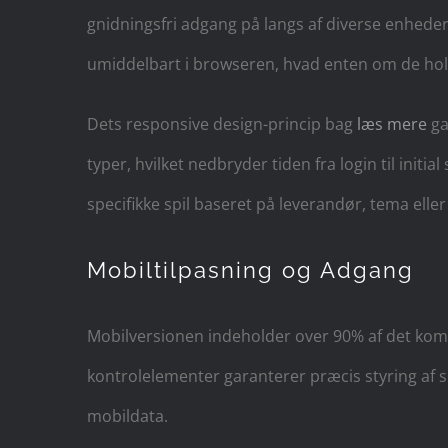
gnidningsfri adgang på langs af diverse enheder
umiddelbart i browseren, hvad enten om de hold
Dets responsive design-princip bag
læs mere
ga
typer, hvilket nedbryder tiden fra login til initi
specifikke spil baseret på leverandør, tema elle
Mobiltilpasning og Adgang
Mobilversionen indeholder over 90% af det kom
kontrolelementer garanterer præcis styring af s
mobildata.