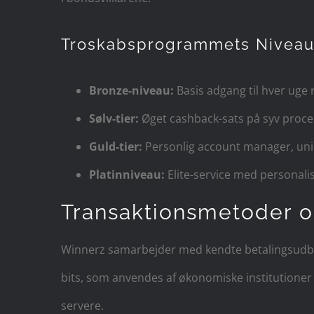
Troskabsprogrammets Niveau
Bronze-niveau:
Basis adgang til hver uge
Sølv-tier:
Øget cashback-sats på syv procen
Guld-tier:
Personlig account manager, uni
Platinniveau:
Elite-service med personal
Transaktionsmetoder o
Winnerz samarbejder med kendte betalingsudbyde
bits, som anvendes af økonomiske institutioner
servere.