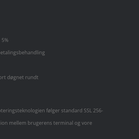
l 5%
betalingsbehandling
ort døgnet rundt
teringsteknologien følger standard SSL 256-
ssion mellem brugerens terminal og vore