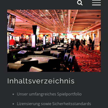
Skip
to
content
Inhaltsverzeichnis
Unser umfangreiches Spielportfolio
Lizensierung sowie Sicherheitsstandards