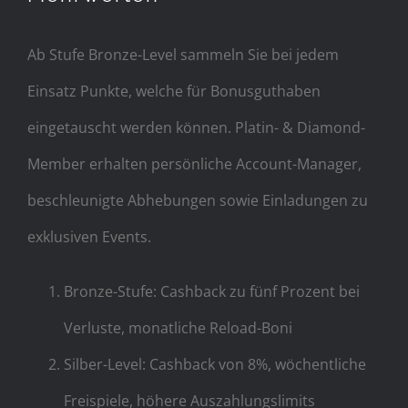
Ab Stufe Bronze-Level sammeln Sie bei jedem
Einsatz Punkte, welche für Bonusguthaben
eingetauscht werden können. Platin- & Diamond-
Member erhalten persönliche Account-Manager,
beschleunigte Abhebungen sowie Einladungen zu
exklusiven Events.
Bronze-Stufe: Cashback zu fünf Prozent bei
Verluste, monatliche Reload-Boni
Silber-Level: Cashback von 8%, wöchentliche
Freispiele, höhere Auszahlungslimits