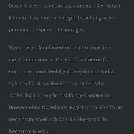
beispielsweise GamCare zusammen. Jeder Nutzer
können stets Pausen einlegen beziehungsweise
permanente Sperren beantragen.
Wyns Casino kombiniert neueste Technik mit
exzellentem Service. Die Plattform wurde für
Computer- sowie Mobilgeräte optimiert, sodass
Spieler überall spielen können. Die HTML5-
Technologie ermöglicht sofortiges Spielen im
Browser ohne Downloads. Registrieren Sie sich an
noch heute sowie erleben Sie Glücksspiel in
höchstem Niveau.