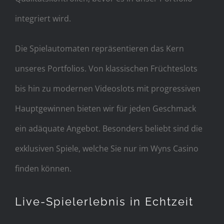
integriert wird.
Die Spielautomaten repräsentieren das Kern
unseres Portfolios. Von klassischen Früchteslots
bis hin zu modernen Videoslots mit progressiven
Hauptgewinnen bieten wir für jeden Geschmack
ein adäquate Angebot. Besonders beliebt sind die
exklusiven Spiele, welche Sie nur im Wyns Casino
finden können.
Live-Spielerlebnis in Echtzeit