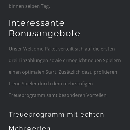
binnen selben Tag.
Interessante
Bonusangebote
Unser Welcome-Paket verteilt sich auf die ersten
drei Einzahlungen sowie ermöglicht neuen Spielern
einen optimalen Start. Zusätzlich dazu profitieren
treue Spieler durch dem mehrstufigen
Treueprogramm samt besonderen Vorteilen.
Treueprogramm mit echten
Mehrwerten